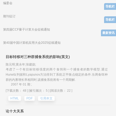
编委会
导航栏
期刊征订
导航栏
第四届CCF量子计算大会征稿通知
最新资讯
第40届中国计算机应用大会2025征稿通知
目标转移对三种群捕食系统的影响(英文)
陈元明;黄永年;张建勋;
考虑了一个有目标转移强度的两个食饵和一个捕食者的数学模型.通过
Hurwitz判据和Lyapunov方法得到了系统正平衡点稳定的条件.当两食饵种
群的内禀增长率相同时,该捕食系统将有一个周期解.
2007 年 01 期 ;
[下载次数： 48 ]
[被引频次： 5 ]
[阅读次数： 22 ]
HTML
PDF
引用本文
论十大关系