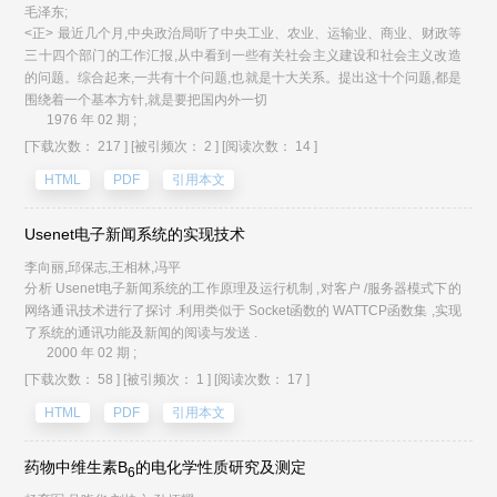
毛泽东;
<正> 最近几个月,中央政治局听了中央工业、农业、运输业、商业、财政等
三十四个部门的工作汇报,从中看到一些有关社会主义建设和社会主义改造
的问题。综合起来,一共有十个问题,也就是十大关系。提出这十个问题,都是
围绕着一个基本方针,就是要把国内外一切
1976 年 02 期 ;
[下载次数： 217 ]
[被引频次： 2 ]
[阅读次数： 14 ]
HTML
PDF
引用本文
Usenet电子新闻系统的实现技术
李向丽,邱保志,王相林,冯平
分析 Usenet电子新闻系统的工作原理及运行机制 ,对客户 /服务器模式下的
网络通讯技术进行了探讨 .利用类似于 Socket函数的 WATTCP函数集 ,实现
了系统的通讯功能及新闻的阅读与发送 .
2000 年 02 期 ;
[下载次数： 58 ]
[被引频次： 1 ]
[阅读次数： 17 ]
HTML
PDF
引用本文
药物中维生素B
的电化学性质研究及测定
6