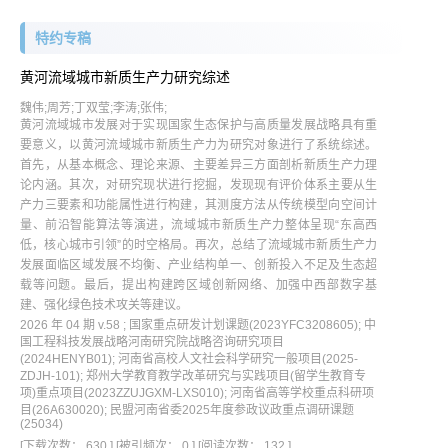
总访问量:
735,729
过刊浏览
网络首发
被引排行
下载排行
本期目次
文献检索
特约专稿
黄河流域城市新质生产力研究综述
魏伟;周芳;丁双莹;李涛;张伟;
黄河流域城市发展对于实现国家生态保护与高质量发展战略具有重
要意义，以黄河流域城市新质生产力为研究对象进行了系统综述。
首先，从基本概念、理论来源、主要差异三方面剖析新质生产力理
论内涵。其次，对研究现状进行挖掘，发现现有评价体系主要从生
产力三要素和功能属性进行构建，其测度方法从传统模型向空间计
量、前沿智能算法等演进，流域城市新质生产力整体呈现“东高西
低，核心城市引领”的时空格局。再次，总结了流域城市新质生产力
发展面临区域发展不均衡、产业结构单一、创新投入不足及生态超